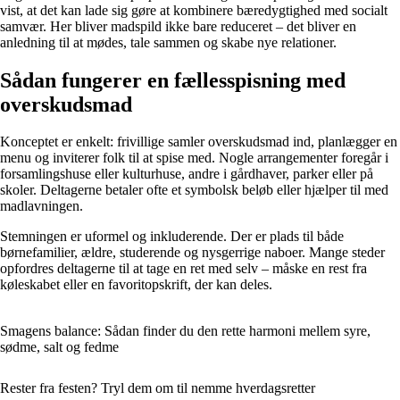
vist, at det kan lade sig gøre at kombinere bæredygtighed med socialt
samvær. Her bliver madspild ikke bare reduceret – det bliver en
anledning til at mødes, tale sammen og skabe nye relationer.
Sådan fungerer en fællesspisning med
overskudsmad
Konceptet er enkelt: frivillige samler overskudsmad ind, planlægger en
menu og inviterer folk til at spise med. Nogle arrangementer foregår i
forsamlingshuse eller kulturhuse, andre i gårdhaver, parker eller på
skoler. Deltagerne betaler ofte et symbolsk beløb eller hjælper til med
madlavningen.
Stemningen er uformel og inkluderende. Der er plads til både
børnefamilier, ældre, studerende og nysgerrige naboer. Mange steder
opfordres deltagerne til at tage en ret med selv – måske en rest fra
køleskabet eller en favoritopskrift, der kan deles.
Smagens balance: Sådan finder du den rette harmoni mellem syre,
sødme, salt og fedme
Rester fra festen? Tryl dem om til nemme hverdagsretter