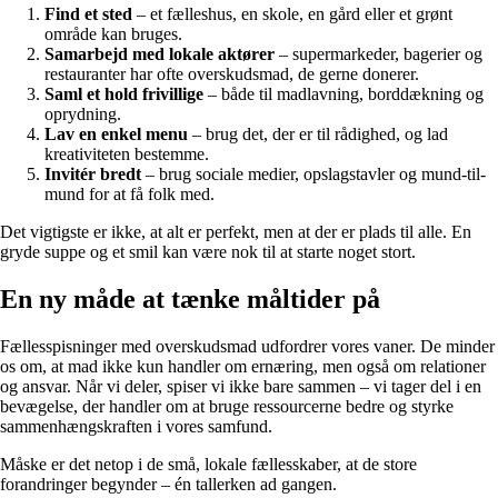
Find et sted
– et fælleshus, en skole, en gård eller et grønt
område kan bruges.
Samarbejd med lokale aktører
– supermarkeder, bagerier og
restauranter har ofte overskudsmad, de gerne donerer.
Saml et hold frivillige
– både til madlavning, borddækning og
oprydning.
Lav en enkel menu
– brug det, der er til rådighed, og lad
kreativiteten bestemme.
Invitér bredt
– brug sociale medier, opslagstavler og mund-til-
mund for at få folk med.
Det vigtigste er ikke, at alt er perfekt, men at der er plads til alle. En
gryde suppe og et smil kan være nok til at starte noget stort.
En ny måde at tænke måltider på
Fællesspisninger med overskudsmad udfordrer vores vaner. De minder
os om, at mad ikke kun handler om ernæring, men også om relationer
og ansvar. Når vi deler, spiser vi ikke bare sammen – vi tager del i en
bevægelse, der handler om at bruge ressourcerne bedre og styrke
sammenhængskraften i vores samfund.
Måske er det netop i de små, lokale fællesskaber, at de store
forandringer begynder – én tallerken ad gangen.