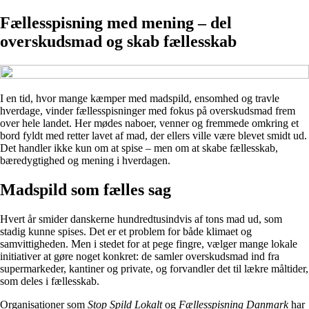
Fællesspisning med mening – del
overskudsmad og skab fællesskab
I en tid, hvor mange kæmper med madspild, ensomhed og travle
hverdage, vinder fællesspisninger med fokus på overskudsmad frem
over hele landet. Her mødes naboer, venner og fremmede omkring et
bord fyldt med retter lavet af mad, der ellers ville være blevet smidt ud.
Det handler ikke kun om at spise – men om at skabe fællesskab,
bæredygtighed og mening i hverdagen.
Madspild som fælles sag
Hvert år smider danskerne hundredtusindvis af tons mad ud, som
stadig kunne spises. Det er et problem for både klimaet og
samvittigheden. Men i stedet for at pege fingre, vælger mange lokale
initiativer at gøre noget konkret: de samler overskudsmad ind fra
supermarkeder, kantiner og private, og forvandler det til lækre måltider,
som deles i fællesskab.
Organisationer som
Stop Spild Lokalt
og
Fællesspisning Danmark
har