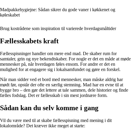
Madpakkehygiejne: Sådan sikrer du gode vaner i køkkenet og
køleskabet
Brug kostrådene som inspiration til varierede hverdagsmåltider
Fællesskabets kraft
Fællesspisninger handler om mere end mad. De skaber rum for
samtaler, grin og nye bekendtskaber. For nogle er det en måde at møde
mennesker på, når hverdagen føles ensom. For andre er det en
mulighed for at engagere sig i lokalsamfundet og gøre en forskel.
Når man sidder ved et bord med mennesker, man måske aldrig har
mødt før, opstår der ofte en særlig stemning. Mad har en evne til at
bygge bro – den gør det lettere at tale sammen, dele historier og finde
fælles fodslag. Det er fællesskab i sin mest jordnære form.
Sådan kan du selv komme i gang
Vil du være med til at skabe fællesspisning med mening i dit
lokalområde? Det kræver ikke meget at starte: