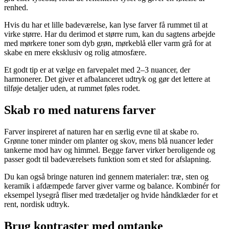
renhed.
Hvis du har et lille badeværelse, kan lyse farver få rummet til at
virke større. Har du derimod et større rum, kan du sagtens arbejde
med mørkere toner som dyb grøn, mørkeblå eller varm grå for at
skabe en mere eksklusiv og rolig atmosfære.
Et godt tip er at vælge en farvepalet med 2–3 nuancer, der
harmonerer. Det giver et afbalanceret udtryk og gør det lettere at
tilføje detaljer uden, at rummet føles rodet.
Skab ro med naturens farver
Farver inspireret af naturen har en særlig evne til at skabe ro.
Grønne toner minder om planter og skov, mens blå nuancer leder
tankerne mod hav og himmel. Begge farver virker beroligende og
passer godt til badeværelsets funktion som et sted for afslapning.
Du kan også bringe naturen ind gennem materialer: træ, sten og
keramik i afdæmpede farver giver varme og balance. Kombinér for
eksempel lysegrå fliser med trædetaljer og hvide håndklæder for et
rent, nordisk udtryk.
Brug kontraster med omtanke