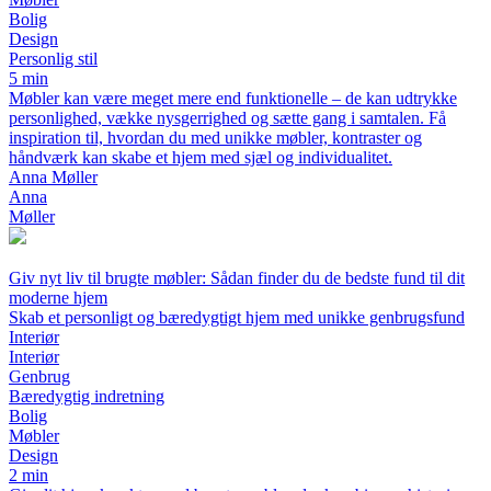
Bolig
Design
Personlig stil
5 min
Møbler kan være meget mere end funktionelle – de kan udtrykke
personlighed, vække nysgerrighed og sætte gang i samtalen. Få
inspiration til, hvordan du med unikke møbler, kontraster og
håndværk kan skabe et hjem med sjæl og individualitet.
Anna Møller
Anna
Møller
Giv nyt liv til brugte møbler: Sådan finder du de bedste fund til dit
moderne hjem
Skab et personligt og bæredygtigt hjem med unikke genbrugsfund
Interiør
Interiør
Genbrug
Bæredygtig indretning
Bolig
Møbler
Design
2 min