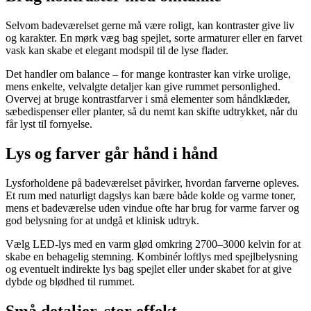
Selvom badeværelset gerne må være roligt, kan kontraster give liv
og karakter. En mørk væg bag spejlet, sorte armaturer eller en farvet
vask kan skabe et elegant modspil til de lyse flader.
Det handler om balance – for mange kontraster kan virke urolige,
mens enkelte, velvalgte detaljer kan give rummet personlighed.
Overvej at bruge kontrastfarver i små elementer som håndklæder,
sæbedispenser eller planter, så du nemt kan skifte udtrykket, når du
får lyst til fornyelse.
Lys og farver går hånd i hånd
Lysforholdene på badeværelset påvirker, hvordan farverne opleves.
Et rum med naturligt dagslys kan bære både kolde og varme toner,
mens et badeværelse uden vindue ofte har brug for varme farver og
god belysning for at undgå et klinisk udtryk.
Vælg LED-lys med en varm glød omkring 2700–3000 kelvin for at
skabe en behagelig stemning. Kombinér loftlys med spejlbelysning
og eventuelt indirekte lys bag spejlet eller under skabet for at give
dybde og blødhed til rummet.
Små detaljer, stor effekt