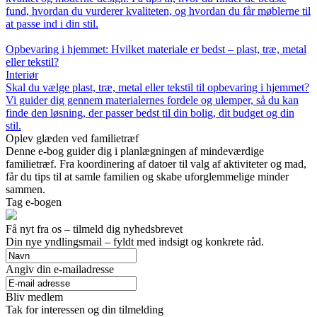
fund, hvordan du vurderer kvaliteten, og hvordan du får møblerne til
at passe ind i din stil.
Opbevaring i hjemmet: Hvilket materiale er bedst – plast, træ, metal
eller tekstil?
Interiør
Skal du vælge plast, træ, metal eller tekstil til opbevaring i hjemmet?
Vi guider dig gennem materialernes fordele og ulemper, så du kan
finde den løsning, der passer bedst til din bolig, dit budget og din
stil.
Oplev glæden ved familietræf
Denne e-bog guider dig i planlægningen af mindeværdige
familietræf. Fra koordinering af datoer til valg af aktiviteter og mad,
får du tips til at samle familien og skabe uforglemmelige minder
sammen.
Tag e-bogen
Få nyt fra os – tilmeld dig nyhedsbrevet
Din nye yndlingsmail – fyldt med indsigt og konkrete råd.
Angiv din e-mailadresse
Bliv medlem
Tak for interessen og din tilmelding