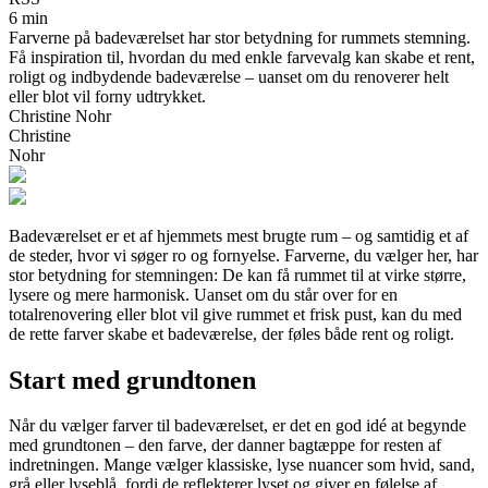
6 min
Farverne på badeværelset har stor betydning for rummets stemning.
Få inspiration til, hvordan du med enkle farvevalg kan skabe et rent,
roligt og indbydende badeværelse – uanset om du renoverer helt
eller blot vil forny udtrykket.
Christine Nohr
Christine
Nohr
Badeværelset er et af hjemmets mest brugte rum – og samtidig et af
de steder, hvor vi søger ro og fornyelse. Farverne, du vælger her, har
stor betydning for stemningen: De kan få rummet til at virke større,
lysere og mere harmonisk. Uanset om du står over for en
totalrenovering eller blot vil give rummet et frisk pust, kan du med
de rette farver skabe et badeværelse, der føles både rent og roligt.
Start med grundtonen
Når du vælger farver til badeværelset, er det en god idé at begynde
med grundtonen – den farve, der danner bagtæppe for resten af
indretningen. Mange vælger klassiske, lyse nuancer som hvid, sand,
grå eller lyseblå, fordi de reflekterer lyset og giver en følelse af