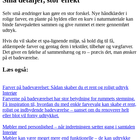
Selv små ændringer kan gøre en stor forskel. Nye håndklæder i
rolige farver, en plante på hylden eller en kurv i naturmateriale kan
binde farvepaletten sammen og give rummet et mere gennemført
udtryk.
Hvis du vil skabe et spa-lignende miljø, så hold dig til få,
afdæmpede farver og gentag dem i tekstiler, tilbehør og vægfarver.
Det giver en følelse af sammenhæng og ro – præcis det, man ønsker
på et badeværelse.
Læs også:
Farver på badeværelset: Sådan skaber du et rent og roligt udtryk
Interiør
Farverne på badeværelset har stor betydning for rummets stemning.
Få inspiration til, hvordan du med enkle farvevalg kan skabe et rent,
roligt og indbydende badeværelse – uanset om du renoverer helt
eller blot vil forny udtrykket.
Møbler med personlighed – når indretningen sætter gang i samtalen
Interiør
Møbler kan være meget mere end funktionelle – de kan udtrykke