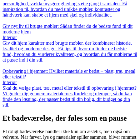
personlighed, vække nysgerrighed og sætte gang i samtalen. Få
inspiration til, hvordan du med unikke møbler, kontraster og
håndværk kan skabe et hjem med sjæl og individualitet.
Giv nyt liv til brugte møbler: Sådan finder du de bedste fund til dit
moderne hjem
Interiør
Giv dit hjem karakter med brugte møbler, der kombinerer historie,
kvalitet og moderne design. Få tips til, hvor du finder de bedste
fund, hvordan du vurderer kvaliteten, og hvordan du får møblerne til
at passe ind i din stil.
Opbevaring i hjemmet: Hvilket materiale er bedst – plast, træ, metal
eller tekstil?
Interiør
Skal du vælge plast, træ, metal eller tekstil til opbevaring i hjemmet?
Vi guider dig gennem materialernes fordele og ulemper, så du kan
finde den løsning, der passer bedst til din bolig, dit budget og din
stil.
Et badeværelse, der føles som en pause
Et roligt badeværelse handler ikke kun om æstetik, men også om
velvære. Når farver, lys og materialer spiller sammen, bliver rummet