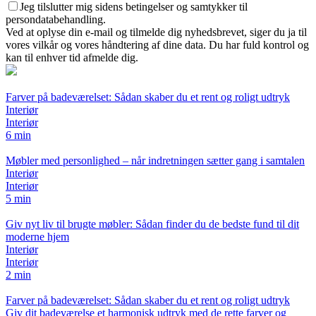
Jeg tilslutter mig sidens betingelser og samtykker til
persondatabehandling.
Ved at oplyse din e-mail og tilmelde dig nyhedsbrevet, siger du ja til
vores vilkår og vores håndtering af dine data. Du har fuld kontrol og
kan til enhver tid afmelde dig.
Farver på badeværelset: Sådan skaber du et rent og roligt udtryk
Interiør
Interiør
6 min
Møbler med personlighed – når indretningen sætter gang i samtalen
Interiør
Interiør
5 min
Giv nyt liv til brugte møbler: Sådan finder du de bedste fund til dit
moderne hjem
Interiør
Interiør
2 min
Farver på badeværelset: Sådan skaber du et rent og roligt udtryk
Giv dit badeværelse et harmonisk udtryk med de rette farver og