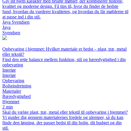
Giv dit hjem karakter med brugte møbler, der kombinerer historie,
kvalitet og moderne design. Få tips til, hvor du finder de bedste
fund, hvordan du vurderer kvaliteten, og hvordan du får møblerne til
at passe ind i din stil.
Jaya Svendsen
Jaya
Svendsen
Opbevaring i hjemmet: Hvilket materiale er bedst – plast, træ, metal
eller tekstil?
Find den rette balance mellem funktion, stil og bæredygtighed i din
opbevaring
Interiør
Interiør
Opbevaring
Boligindretning
Materialer
Bæredygtighed
Hjemmet
2 min
Skal du vælge plast, træ, metal eller tekstil til opbevaring i hjemmet?
Vi guider dig gennem materialernes fordele og ulemper, så du kan
finde den løsning, der passer bedst til din bolig, dit budget og din
stil.