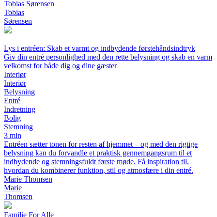
Tobias Sørensen
Tobias
Sørensen
Lys i entréen: Skab et varmt og indbydende førstehåndsindtryk
Giv din entré personlighed med den rette belysning og skab en varm
velkomst for både dig og dine gæster
Interiør
Interiør
Belysning
Entré
Indretning
Bolig
Stemning
3 min
Entréen sætter tonen for resten af hjemmet – og med den rigtige
belysning kan du forvandle et praktisk gennemgangsrum til et
indbydende og stemningsfuldt første møde. Få inspiration til,
hvordan du kombinerer funktion, stil og atmosfære i din entré.
Marie Thomsen
Marie
Thomsen
Familie For Alle