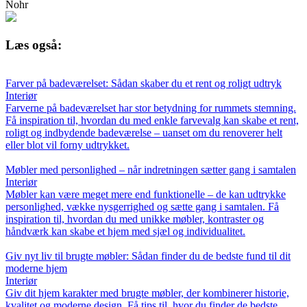
Nohr
Læs også:
Farver på badeværelset: Sådan skaber du et rent og roligt udtryk
Interiør
Farverne på badeværelset har stor betydning for rummets stemning.
Få inspiration til, hvordan du med enkle farvevalg kan skabe et rent,
roligt og indbydende badeværelse – uanset om du renoverer helt
eller blot vil forny udtrykket.
Møbler med personlighed – når indretningen sætter gang i samtalen
Interiør
Møbler kan være meget mere end funktionelle – de kan udtrykke
personlighed, vække nysgerrighed og sætte gang i samtalen. Få
inspiration til, hvordan du med unikke møbler, kontraster og
håndværk kan skabe et hjem med sjæl og individualitet.
Giv nyt liv til brugte møbler: Sådan finder du de bedste fund til dit
moderne hjem
Interiør
Giv dit hjem karakter med brugte møbler, der kombinerer historie,
kvalitet og moderne design. Få tips til, hvor du finder de bedste