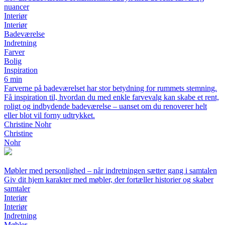
nuancer
Interiør
Interiør
Badeværelse
Indretning
Farver
Bolig
Inspiration
6 min
Farverne på badeværelset har stor betydning for rummets stemning.
Få inspiration til, hvordan du med enkle farvevalg kan skabe et rent,
roligt og indbydende badeværelse – uanset om du renoverer helt
eller blot vil forny udtrykket.
Christine Nohr
Christine
Nohr
Møbler med personlighed – når indretningen sætter gang i samtalen
Giv dit hjem karakter med møbler, der fortæller historier og skaber
samtaler
Interiør
Interiør
Indretning
Møbler