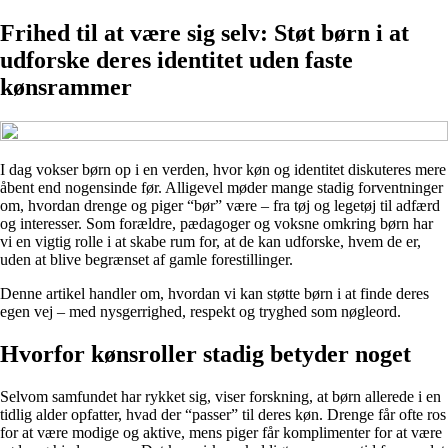
Frihed til at være sig selv: Støt børn i at
udforske deres identitet uden faste
kønsrammer
I dag vokser børn op i en verden, hvor køn og identitet diskuteres mere
åbent end nogensinde før. Alligevel møder mange stadig forventninger
om, hvordan drenge og piger “bør” være – fra tøj og legetøj til adfærd
og interesser. Som forældre, pædagoger og voksne omkring børn har
vi en vigtig rolle i at skabe rum for, at de kan udforske, hvem de er,
uden at blive begrænset af gamle forestillinger.
Denne artikel handler om, hvordan vi kan støtte børn i at finde deres
egen vej – med nysgerrighed, respekt og tryghed som nøgleord.
Hvorfor kønsroller stadig betyder noget
Selvom samfundet har rykket sig, viser forskning, at børn allerede i en
tidlig alder opfatter, hvad der “passer” til deres køn. Drenge får ofte ros
for at være modige og aktive, mens piger får komplimenter for at være