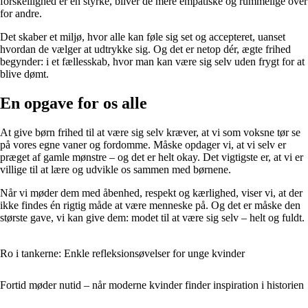
forskellighed er en styrke, bliver de mere empatiske og rummelige over
for andre.
Det skaber et miljø, hvor alle kan føle sig set og accepteret, uanset
hvordan de vælger at udtrykke sig. Og det er netop dér, ægte frihed
begynder: i et fællesskab, hvor man kan være sig selv uden frygt for at
blive dømt.
En opgave for os alle
At give børn frihed til at være sig selv kræver, at vi som voksne tør se
på vores egne vaner og fordomme. Måske opdager vi, at vi selv er
præget af gamle mønstre – og det er helt okay. Det vigtigste er, at vi er
villige til at lære og udvikle os sammen med børnene.
Når vi møder dem med åbenhed, respekt og kærlighed, viser vi, at der
ikke findes én rigtig måde at være menneske på. Og det er måske den
største gave, vi kan give dem: modet til at være sig selv – helt og fuldt.
Ro i tankerne: Enkle refleksionsøvelser for unge kvinder
Fortid møder nutid – når moderne kvinder finder inspiration i historien