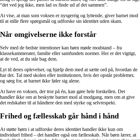
“det ved jeg ikke, men lad os finde ud af det sammen”.
At vise, at man som voksen er nysgerrig og lyttende, giver barnet mod
til at stille flere spørgsmål og udforske sin identitet uden skam.
Når omgivelserne ikke forstår
Selv med de bedste intentioner kan børn møde modstand – fra
klassekammerater, familie eller samfundets normer. Her er det vigtigt,
at de ved, at du står bag dem.
Lyt til deres oplevelser, og hjælp dem med at sætte ord på, hvordan de
har det. Tal med skolen eller institutionen, hvis der opstår problemer,
og sørg for, at barnet ikke føler sig alene.
At have en voksen, der tror på én, kan gøre hele forskellen. Det
handler ikke om at beskytte barnet mod al modgang, men om at give
det redskaber til at håndtere den med styrke og selvrespekt.
Frihed og fællesskab går hånd i hånd
At støtte børn i at udforske deres identitet handler ikke kun om
individuel frihed – det handler også om fællesskab. Når børn lærer, at