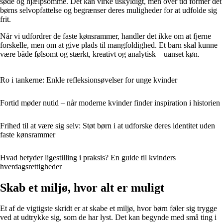
søde og hjælpsomme. Det kan virke uskyldigt, men over tid former det
børns selvopfattelse og begrænser deres muligheder for at udfolde sig
frit.
Når vi udfordrer de faste kønsrammer, handler det ikke om at fjerne
forskelle, men om at give plads til mangfoldighed. Et barn skal kunne
være både følsomt og stærkt, kreativt og analytisk – uanset køn.
Ro i tankerne: Enkle refleksionsøvelser for unge kvinder
Fortid møder nutid – når moderne kvinder finder inspiration i historien
Frihed til at være sig selv: Støt børn i at udforske deres identitet uden
faste kønsrammer
Hvad betyder ligestilling i praksis? En guide til kvinders
hverdagsrettigheder
Skab et miljø, hvor alt er muligt
Et af de vigtigste skridt er at skabe et miljø, hvor børn føler sig trygge
ved at udtrykke sig, som de har lyst. Det kan begynde med små ting i