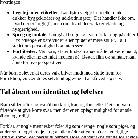
hverdagen:
Legetøj uden etiketter:
Lad børn vælge frit mellem biler,
dukker, byggeklodser og udklædningstøj. Det handler ikke om,
hvad der er “rigtigt”, men om, hvad der vækker glæde og
nysgerrighed.
Sprog og omtale:
Undgå at bruge køn som forklaring på adfærd
– fx “drenge er bare vilde” eller “piger er mere stille”. Tal i
stedet om personlighed og interesser.
Forbilleder:
Vis børn, at der findes mange måder at være mand,
kvinde eller noget midt imellem på. Bøger, film og samtaler kan
åbne for nye perspektiver.
Når børn oplever, at deres valg bliver mødt med støtte frem for
korrektion, vokser deres selvtillid og evne til at stå ved sig selv.
Tal åbent om identitet og følelser
Børn stiller ofte spørgsmål om krop, køn og forskelle. Det kan være
fristende at give korte svar, men det er en oplagt mulighed for at tale
åbent og ærligt.
Forklar, at nogle mennesker føler sig som drenge, nogle som piger, og
andre som noget tredje – og at alle måder at være på er lige rigtige.
Brug et sprog, der passer til barnets alder, og vær ikke bange for at sige