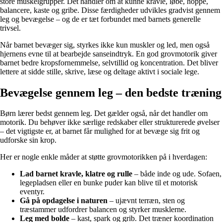
store muskelgrupper. Det handler om at kunne kravle, løbe, hoppe,
balancere, kaste og gribe. Disse færdigheder udvikles gradvist gennem
leg og bevægelse – og de er tæt forbundet med barnets generelle
trivsel.
Når barnet bevæger sig, styrkes ikke kun muskler og led, men også
hjernens evne til at bearbejde sanseindtryk. En god grovmotorik giver
barnet bedre kropsfornemmelse, selvtillid og koncentration. Det bliver
lettere at sidde stille, skrive, læse og deltage aktivt i sociale lege.
Bevægelse gennem leg – den bedste træning
Børn lærer bedst gennem leg. Det gælder også, når det handler om
motorik. Du behøver ikke særlige redskaber eller strukturerede øvelser
– det vigtigste er, at barnet får mulighed for at bevæge sig frit og
udforske sin krop.
Her er nogle enkle måder at støtte grovmotorikken på i hverdagen:
Lad barnet kravle, klatre og rulle
– både inde og ude. Sofaen,
legepladsen eller en bunke puder kan blive til et motorisk
eventyr.
Gå på opdagelse i naturen
– ujævnt terræn, sten og
træstammer udfordrer balancen og styrker musklerne.
Leg med bolde
– kast, spark og grib. Det træner koordination