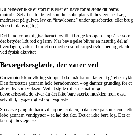
Du behøver ikke et stort hus eller en have for at støtte dit barns
motorik. Selv i en lejlighed kan du skabe plads til bevægelse. Læg
madrasser på gulvet, lav en “kravlebane” under spisebordet, eller brug
stuen til dans og leg.
Det handler om at give barnet lov til at bruge kroppen – også selvom
det betyder lidt rod og larm. Når bevægelse bliver en naturlig del af
hverdagen, vokser barnet op med en sund kropsbevidsthed og glæde
ved fysisk aktivitet.
Bevægelsesglæde, der varer ved
Grovmotorisk udvikling stopper ikke, når barnet lærer at gå eller cykle.
Den fortsætter gennem hele barndommen – og danner grundlag for et
aktivt liv som voksen. Ved at støtte dit barns naturlige
bevægelsesglæde giver du det ikke bare stærke muskler, men også
selvtillid, nysgerrighed og livsglæde.
Så næste gang dit barn vil hoppe i sofaen, balancere på kantstenen eller
løbe gennem vandpytter – så lad det ske. Det er ikke bare leg. Det er
læring i bevægelse.