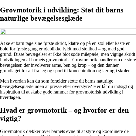
Grovmotorik i udvikling: Støt dit barns
naturlige bevægelsesglæde
At se et barn tage sine første skridt, klatre op på en stol eller kaste en
bold for første gang er øjeblikke fyldt med stolthed – og med god
grund. Disse bevægelser er ikke blot søde milepæle, men vigtige skridt
i udviklingen af barnets grovmotorik. Grovmotorik handler om de store
bevægelser, der involverer arme, ben og krop – og den danner
grundlaget for alt fra leg og sport til koncentration og læring i skolen.
Men hvordan kan du som forælder støtte dit barns naturlige
bevægelsesglæde uden at presse eller overstyre? Her får du indsigt og
inspiration til at skabe gode rammer for grovmotorisk udvikling i
hverdagen.
Hvad er grovmotorik – og hvorfor er den
vigtig?
Grovmotorik dækker over barnets evne til at styre og koordinere de