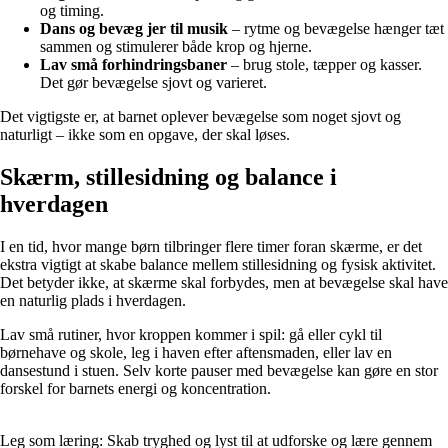
og timing.
Dans og bevæg jer til musik
– rytme og bevægelse hænger tæt
sammen og stimulerer både krop og hjerne.
Lav små forhindringsbaner
– brug stole, tæpper og kasser.
Det gør bevægelse sjovt og varieret.
Det vigtigste er, at barnet oplever bevægelse som noget sjovt og
naturligt – ikke som en opgave, der skal løses.
Skærm, stillesidning og balance i
hverdagen
I en tid, hvor mange børn tilbringer flere timer foran skærme, er det
ekstra vigtigt at skabe balance mellem stillesidning og fysisk aktivitet.
Det betyder ikke, at skærme skal forbydes, men at bevægelse skal have
en naturlig plads i hverdagen.
Lav små rutiner, hvor kroppen kommer i spil: gå eller cykl til
børnehave og skole, leg i haven efter aftensmaden, eller lav en
dansestund i stuen. Selv korte pauser med bevægelse kan gøre en stor
forskel for barnets energi og koncentration.
Leg som læring: Skab tryghed og lyst til at udforske og lære gennem