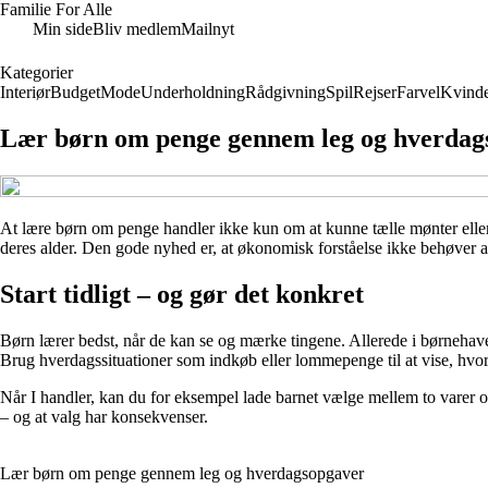
Familie For Alle
Min side
Bliv medlem
Mailnyt
Kategorier
Interiør
Budget
Mode
Underholdning
Rådgivning
Spil
Rejser
Farvel
Kvind
Lær børn om penge gennem leg og hverdag
At lære børn om penge handler ikke kun om at kunne tælle mønter eller k
deres alder. Den gode nyhed er, at økonomisk forståelse ikke behøver at 
Start tidligt – og gør det konkret
Børn lærer bedst, når de kan se og mærke tingene. Allerede i børnehavea
Brug hverdagssituationer som indkøb eller lommepenge til at vise, hvo
Når I handler, kan du for eksempel lade barnet vælge mellem to varer og
– og at valg har konsekvenser.
Lær børn om penge gennem leg og hverdagsopgaver