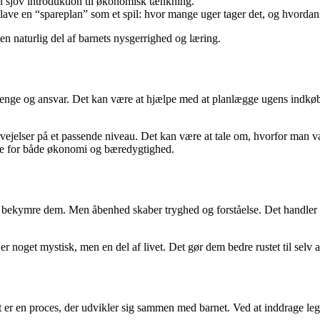
n sjov introduktion til økonomisk tænkning.
 lave en “spareplan” som et spil: hvor mange uger tager det, og hvorda
 en naturlig del af barnets nysgerrighed og læring.
nge og ansvar. Det kan være at hjælpe med at planlægge ugens indkøb, 
jelser på et passende niveau. Det kan være at tale om, hvorfor man vælge
else for både økonomi og bæredygtighed.
bekymre dem. Men åbenhed skaber tryghed og forståelse. Det handler ikk
er noget mystisk, men en del af livet. Det gør dem bedre rustet til selv a
Det er en proces, der udvikler sig sammen med barnet. Ved at inddrage 