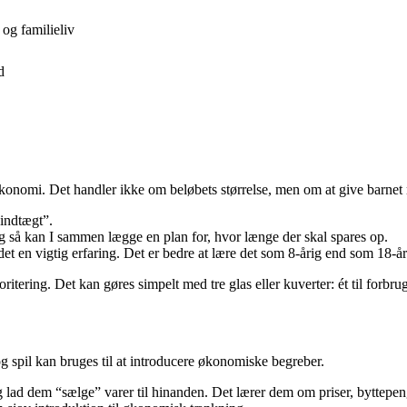
og familieliv
d
konomi. Det handler ikke om beløbets størrelse, men om at give barnet m
“indtægt”.
g så kan I sammen lægge en plan for, hvor længe der skal spares op.
det en vigtig erfaring. Det er bedre at lære det som 8-årig end som 18-år
ering. Det kan gøres simpelt med tre glas eller kuverter: ét til forbrug, 
g spil kan bruges til at introducere økonomiske begreber.
 lad dem “sælge” varer til hinanden. Det lærer dem om priser, byttepe