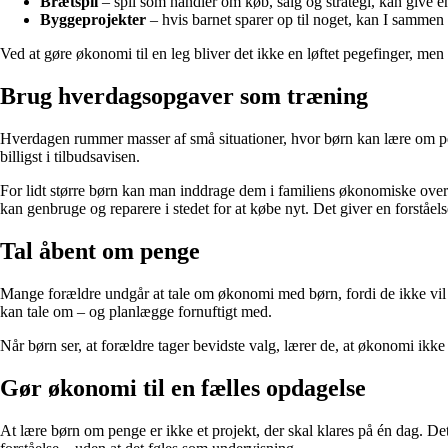
Brætspil
– spil som handler om køb, salg og strategi, kan give e
Byggeprojekter
– hvis barnet sparer op til noget, kan I sammen
Ved at gøre økonomi til en leg bliver det ikke en løftet pegefinger, men
Brug hverdagsopgaver som træning
Hverdagen rummer masser af små situationer, hvor børn kan lære om pe
billigst i tilbudsavisen.
For lidt større børn kan man inddrage dem i familiens økonomiske overve
kan genbruge og reparere i stedet for at købe nyt. Det giver en forstå
Tal åbent om penge
Mange forældre undgår at tale om økonomi med børn, fordi de ikke vil 
kan tale om – og planlægge fornuftigt med.
Når børn ser, at forældre tager bevidste valg, lærer de, at økonomi ikke 
Gør økonomi til en fælles opdagelse
At lære børn om penge er ikke et projekt, der skal klares på én dag. 