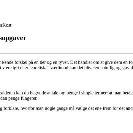
er
Kost
sopgaver
ende forskel på en tier og en tyver. Det handler om at give dem en forst
være tørt eller teoretisk. Tværtimod kan det blive en naturlig og sjov de
lderen kan du begynde at tale om penge i simple termer: at man betaler 
rdan penge fungerer.
 forklare, hvorfor man nogle gange må vælge det ene frem for det andet.