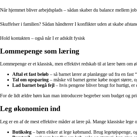
Når hjemmet bliver arbejdsplads – sådan skaber du balance mellem job 
Skuffelser i familien? Sådan håndterer I konflikter uden at skabe afstan
Hold kontakten – også når I er adskilt fysisk
Lommepenge som læring
Lommepenge er et klassisk, men effektivt redskab til at lære børn om ø
Aftal et fast beløb
– så barnet lærer at planlægge ud fra en fast 
Tal om opsparing
– måske vil barnet gerne købe noget større, o
Lad barnet begå fejl
– hvis pengene bliver brugt for hurtigt, er 
For de lidt ældre børn kan man introducere begreber som budget og priorit
Leg økonomien ind
Leg er en af de mest effektive måder at lære på. Mange klassiske lege o
Butiksleg
– børn elsker at lege købmand. Brug legetøjspenge, og