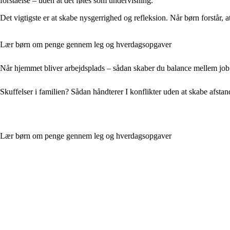
forståelse – uden at det føles som undervisning.
Det vigtigste er at skabe nysgerrighed og refleksion. Når børn forstår,
Lær børn om penge gennem leg og hverdagsopgaver
Når hjemmet bliver arbejdsplads – sådan skaber du balance mellem job 
Skuffelser i familien? Sådan håndterer I konflikter uden at skabe afstan
Lær børn om penge gennem leg og hverdagsopgaver