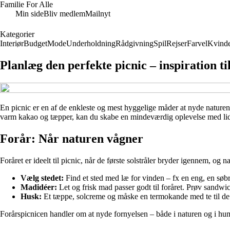
Familie For Alle
Min side
Bliv medlem
Mailnyt
Kategorier
Interiør
Budget
Mode
Underholdning
Rådgivning
Spil
Rejser
Farvel
Kvind
Planlæg den perfekte picnic – inspiration til
En picnic er en af de enkleste og mest hyggelige måder at nyde naturen
varm kakao og tæpper, kan du skabe en mindeværdig oplevelse med lidt p
Forår: Når naturen vågner
Foråret er ideelt til picnic, når de første solstråler bryder igennem, o
Vælg stedet:
Find et sted med læ for vinden – fx en eng, en søb
Madidéer:
Let og frisk mad passer godt til foråret. Prøv sandwi
Husk:
Et tæppe, solcreme og måske en termokande med te til de 
Forårspicnicen handler om at nyde fornyelsen – både i naturen og i hu