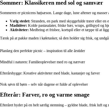
Sommer: Klassikeren med sol og samvær
Sommeren er picnicens højsæson. Lange dage, lune aftener og masser a
Vælg stedet:
Stranden, en park med skyggefulde træer eller en 
Madidéer:
Kolde pastasalater, friske bær, wraps, grillspyd og 
Aktiviteter:
Medbring et frisbee, kortspil eller et tæppe til at li
Tænk på at pakke maden i køletasker, så den holder sig frisk, og undgå 
Planlæg den perfekte picnic – inspiration til alle årstider
Mindful i naturen: Familieoplevelser med ro og nærvær
Efterårshygge: Kreative aktiviteter med blade, kastanjer og farver
Nok søvn til børn – selv når dagene er fulde af oplevelser
Efterår: Farver, ro og varme smage
Efteråret byder på en helt særlig stemning – gyldne blade, frisk luft og r