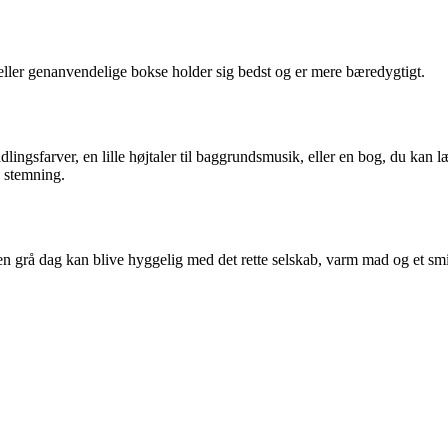
s eller genanvendelige bokse holder sig bedst og er mere bæredygtigt.
ingsfarver, en lille højtaler til baggrundsmusik, eller en bog, du kan læ
e stemning.
n grå dag kan blive hyggelig med det rette selskab, varm mad og et sm