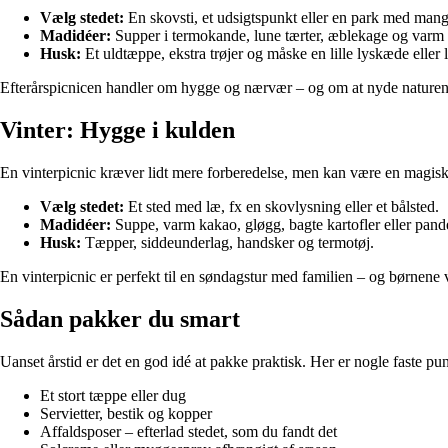
Vælg stedet:
En skovsti, et udsigtspunkt eller en park med mange
Madidéer:
Supper i termokande, lune tærter, æblekage og varm
Husk:
Et uldtæppe, ekstra trøjer og måske en lille lyskæde eller 
Efterårspicnicen handler om hygge og nærvær – og om at nyde naturens s
Vinter: Hygge i kulden
En vinterpicnic kræver lidt mere forberedelse, men kan være en magisk 
Vælg stedet:
Et sted med læ, fx en skovlysning eller et bålsted.
Madidéer:
Suppe, varm kakao, gløgg, bagte kartofler eller pande
Husk:
Tæpper, siddeunderlag, handsker og termotøj.
En vinterpicnic er perfekt til en søndagstur med familien – og børnene 
Sådan pakker du smart
Uanset årstid er det en god idé at pakke praktisk. Her er nogle faste pu
Et stort tæppe eller dug
Servietter, bestik og kopper
Affaldsposer – efterlad stedet, som du fandt det