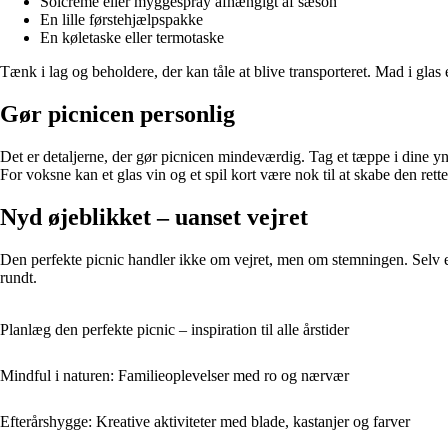
Solcreme eller myggespray afhængigt af sæson
En lille førstehjælpspakke
En køletaske eller termotaske
Tænk i lag og beholdere, der kan tåle at blive transporteret. Mad i gla
Gør picnicen personlig
Det er detaljerne, der gør picnicen mindeværdig. Tag et tæppe i dine yndl
For voksne kan et glas vin og et spil kort være nok til at skabe den rett
Nyd øjeblikket – uanset vejret
Den perfekte picnic handler ikke om vejret, men om stemningen. Selv e
rundt.
Planlæg den perfekte picnic – inspiration til alle årstider
Mindful i naturen: Familieoplevelser med ro og nærvær
Efterårshygge: Kreative aktiviteter med blade, kastanjer og farver