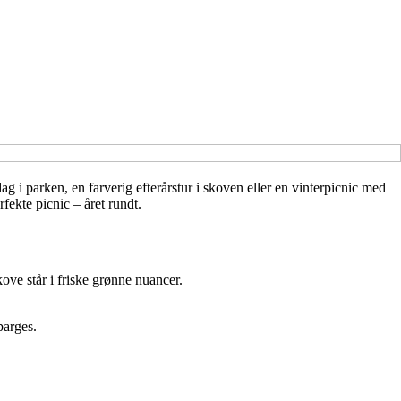
i parken, en farverig efterårstur i skoven eller en vinterpicnic med
ekte picnic – året rundt.
kove står i friske grønne nuancer.
parges.