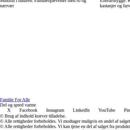
Mindful i naturen: Familieoplevelser med ro og
Efterårshygge: K
nærvær
kastanjer og far
Familie For Alle
Del og spred varme
X
Facebook
Instagram
LinkedIn
YouTube
Pin
© Brug af indhold kræver tilladelse.
© Alle rettigheder forbeholdes. Vi modtager muligvis en andel af salget,
© Alle rettigheder forbeholdes. Vi kan tjene en del af salget fra produk