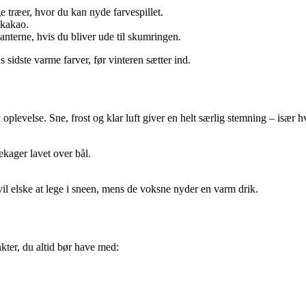
 træer, hvor du kan nyde farvespillet.
 kakao.
lanterne, hvis du bliver ude til skumringen.
idste varme farver, før vinteren sætter ind.
oplevelse. Sne, frost og klar luft giver en helt særlig stemning – især
kager lavet over bål.
vil elske at lege i sneen, mens de voksne nyder en varm drik.
nkter, du altid bør have med: