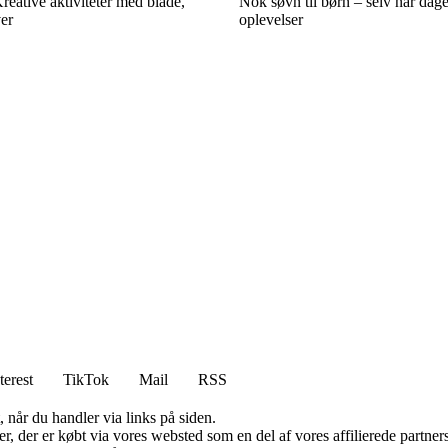
reative aktiviteter med blade,
Nok søvn til børn – selv når dage
ver
oplevelser
terest
TikTok
Mail
RSS
 når du handler via links på siden.
ter, der er købt via vores websted som en del af vores affilierede partn