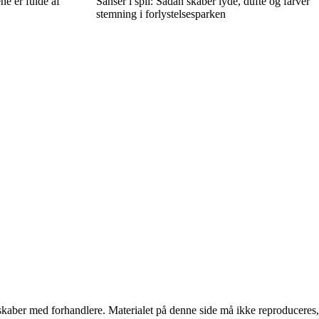
ne er fulde af
Sanser i spil: Sådan skaber lyde, dufte og farver
stemning i forlystelsesparken
erskaber med forhandlere. Materialet på denne side må ikke reproduceres,