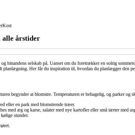
er
Kost
 alle årstider
 og hinandens selskab på. Uanset om du foretrækker en solrig sommerdag 
lanlægning. Her får du inspiration til, hvordan du planlægger den perf
g naturen begynder at blomstre. Temperaturen er behagelig, og parker og s
red eller en park med blomstrende træer.
ches med æg og karse, salater med nye kartofler eller små tærter med as
kølige stunder.
møret.